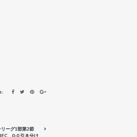
E:
カーリーグ1部第2節
3FC 0-0 引き分け