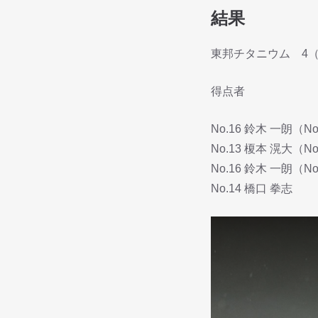
結果
東邦チタニウム 4（前
得点者
No.16 鈴木 一朗（N
No.13 榎本 滉大（N
No.16 鈴木 一朗（N
No.14 橋口 拳志