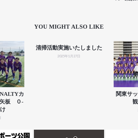
YOU MIGHT ALSO LIKE
清掃活動実施いたしました
2025年1月27日
NALTYカ
関東サッ
ェ矢板 ０-
観
け
日