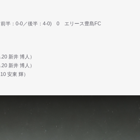
半：0-0／後半：4-0) 0 エリース豊島FC
o.20 新井 博人）
o.20 新井 博人）
o10 安東 輝）