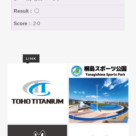
◯
2-0
LINK