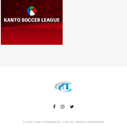
© 2019 TOHO TITANIUM CO., LTD. ALL RIGHTS RESERVED.