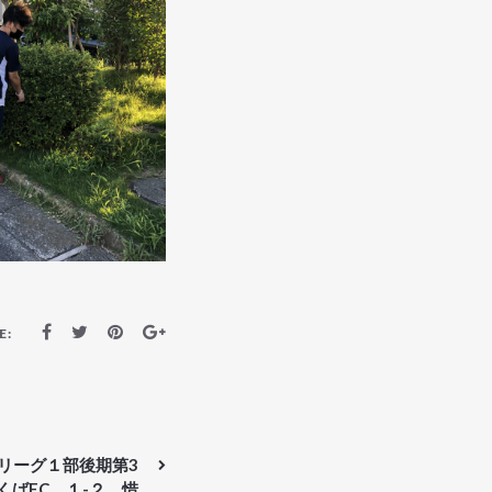
E:
ーリーグ１部後期第3
くばFC １-２ 惜