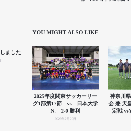
YOU MIGHT ALSO LIKE
しました
日
2025年度関東サッカーリー
神奈川県
グ1部第17節 vs 日本大学
会 兼 
N. 2-0 勝利
定戦 vs
2025年9月20日