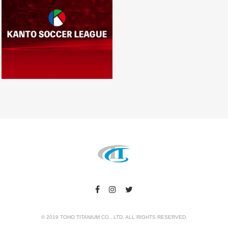
© 2019 TOHO TITANIUM CO., LTD. ALL RIGHTS RESERVED.