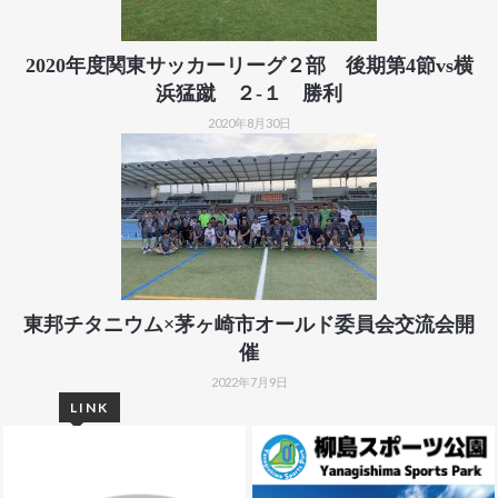
2020年度関東サッカーリーグ２部 後期第4節vs横
浜猛蹴 ２-１ 勝利
2020年8月30日
東邦チタニウム×茅ヶ崎市オールド委員会交流会開
催
2022年7月9日
LINK